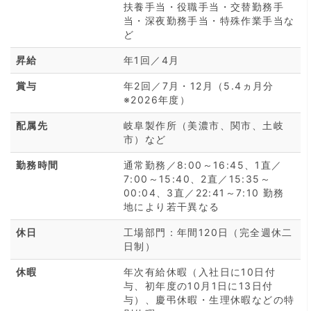
扶養手当・役職手当・交替勤務手
当・深夜勤務手当・特殊作業手当な
ど
昇給
年1回／4月
賞与
年2回／7月・12月（5.4ヵ月分
※2026年度）
配属先
岐阜製作所（美濃市、関市、土岐
市）など
勤務時間
通常勤務／8:00～16:45、1直／
7:00～15:40、2直／15:35～
00:04、3直／22:41～7:10 勤務
地により若干異なる
休日
工場部門：年間120日（完全週休二
日制）
休暇
年次有給休暇（入社日に10日付
与、初年度の10月1日に13日付
与）、慶弔休暇・生理休暇などの特