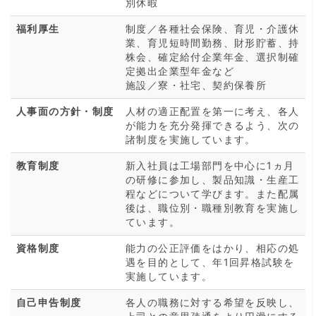
別休暇
福利厚生
制度／各種社会保険、育児・介護休
業、育児短時間勤務、財形貯蓄、持
株会、確定給付企業年金、選択制確
定拠出企業型年金など
施設／寮・社宅、契約保養所
人事面の方針・制度
人材の適正配置を第一に考え、各人
が能力を充分発揮できるよう、次の
諸制度を実施しています。
教育制度
新入社員は工場部門を中心に1ヵ月
の研修に参加し、製品知識・生産工
程などについて学びます。また配属
後は、職位別・職種別教育を実施し
ています。
資格制度
能力の公正評価をはかり、相応の処
遇を目的として、年1回昇格試験を
実施しています。
自己申告制度
各人の職務に対する希望を反映し、