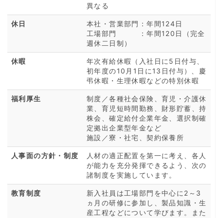
異なる
休日
本社・営業部門：年間124日
工場部門 ：年間120日（完全
週休二日制）
休暇
年次有給休暇（入社日に5日付与、
初年度の10月1日に13日付与）、慶
弔休暇・生理休暇などの特別休暇
福利厚生
制度／各種社会保険、育児・介護休
業、育児短時間勤務、財形貯蓄、持
株会、確定給付企業年金、選択制確
定拠出企業型年金など
施設／寮・社宅、契約保養所
人事面の方針・制度
人材の適正配置を第一に考え、各人
が能力を充分発揮できるよう、次の
諸制度を実施しています。
教育制度
新入社員は工場部門を中心に2～3
ヵ月の研修に参加し、製品知識・生
産工程などについて学びます。また