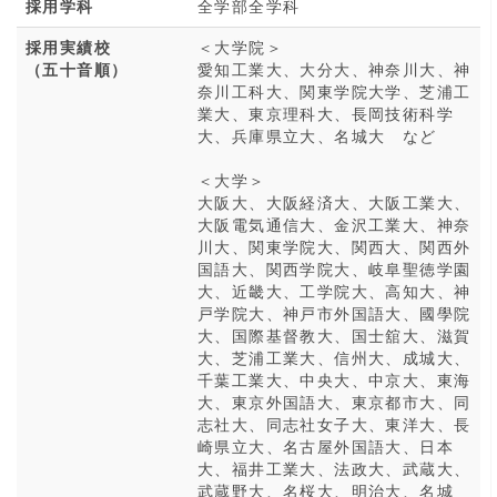
採用学科
全学部全学科
採用実績校
＜大学院＞
（五十音順）
愛知工業大、大分大、神奈川大、神
奈川工科大、関東学院大学、芝浦工
業大、東京理科大、長岡技術科学
大、兵庫県立大、名城大 など
＜大学＞
大阪大、大阪経済大、大阪工業大、
大阪電気通信大、金沢工業大、神奈
川大、関東学院大、関西大、関西外
国語大、関西学院大、岐阜聖徳学園
大、近畿大、工学院大、高知大、神
戸学院大、神戸市外国語大、國學院
大、国際基督教大、国士舘大、滋賀
大、芝浦工業大、信州大、成城大、
千葉工業大、中央大、中京大、東海
大、東京外国語大、東京都市大、同
志社大、同志社女子大、東洋大、長
崎県立大、名古屋外国語大、日本
大、福井工業大、法政大、武蔵大、
武蔵野大、名桜大、明治大、名城