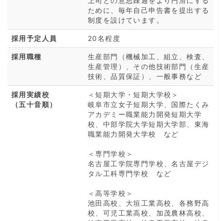
上司との意思疎通をより円滑にする
ために、毎年自己申告書を提出する
制度を設けています。
採用予定人員
20名程度
採用職種
生産部門（機械加工、組立、検査、
生産管理）、その他技術部門（生産
技術、品質保証）、一般事務など
採用実績校
＜短期大学・短期大学校＞
（五十音順）
岐阜市立女子短期大学、国際たくみ
アカデミー職業能力開発短期大学
校、中部学院大学短期大学部、東海
職業能力開発大学校 など
＜専門学校＞
名古屋工学院専門学校、名古屋デジ
タル工科専門学校 など
＜高等学校＞
池田高校、大垣工業高校、各務野高
校、可児工業高校、加茂農林高校、