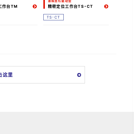
型
滚珠丝杠驱动型
滚珠丝杠
工作台TM
精密定位工作台TS・CT
精密定
TS･CT
TSL･･･
击这里