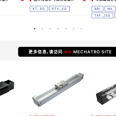
KT…EG
KTV…EG
BRI
NA
TAF…/SG
更多信息，
请访问
IKO
MECHATRO SITE