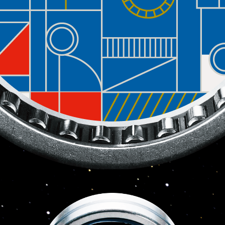
S
C
R
O
L
L