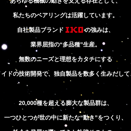
あらゆる機械の動きを支える存在として、
私たちのベアリングは活躍しています。
自社製品ブランド
の強みは、
業界屈指の“多品種”生産。
無数のニーズと理想をカタチにする
メイドの技術開発で、
独自製品を数多く生みだして
20,000種を超える膨大な製品群は、
一つひとつが世の中に新たな“動き”をつくり、