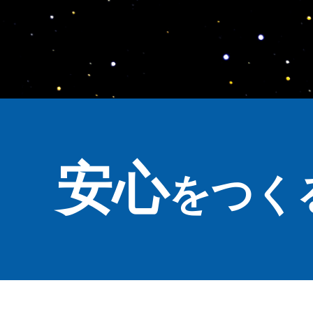
安心
をつく