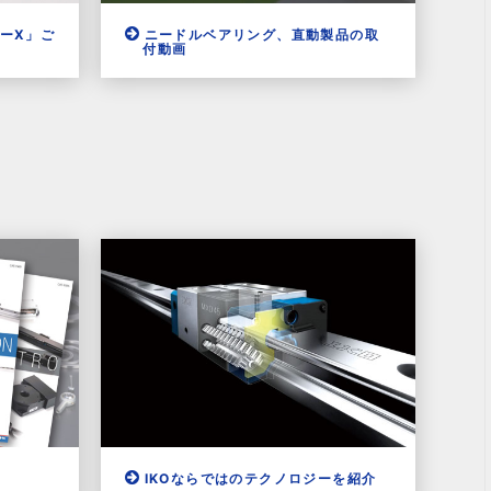
ーX」ご
ニードルベアリング、直動製品の取
付動画
IKOならではのテクノロジーを紹介