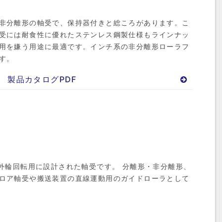
非分離形の軸受で、保持器付きと総ころがあります。こ
受には耐食性に優れたステンレス鋼製仕様もラインナッ
用を嫌う用途に最適です。インチ系の非分離形ローラフ
す。
製品カタログPDF
外輪回転用に設計された軸受です。 分離形・非分離形、
ロア軸受や搬送装置の直線運動用のガイドローラとして