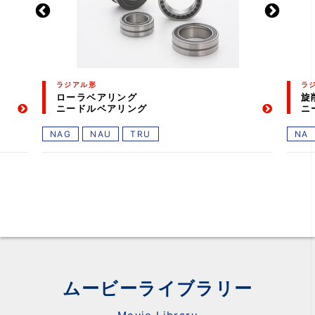
ラジアル形
ラ
ローラベアリング
旋
ニードルベアリング
ニ
NAG
NAU
TRU
NA
ムービーライブラリー