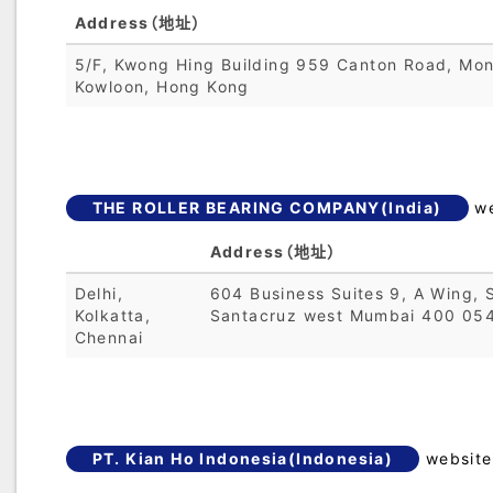
Address（地址）
5/F, Kwong Hing Building 959 Canton Road, Mo
Kowloon, Hong Kong
THE ROLLER BEARING COMPANY(India)
we
Address（地址）
Delhi,
604 Business Suites 9, A Wing, 
Kolkatta,
Santacruz west Mumbai 400 054
Chennai
PT. Kian Ho Indonesia(Indonesia)
website