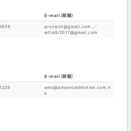
E-mail（邮箱）
2936
provaint@gmail.com ／
wtradr2011@gmail.com
E-mail（邮箱）
1229
ams@advancedmotion.com.h
k