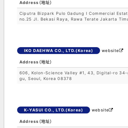
Address（地址）
Ciputra Bizpark Pulo Gadung I Commercial Esta
no.25 Jl. Bekasi Raya, Rawa Terate Jakarta Tim
IKO DAEHWA CO., LTD.(Korea)
website

Address（地址）
606, Kolon-Science Valley #1, 43, Digital-ro 34-
gu, Seoul, Korea 08378
K-YASUI CO., LTD.(Korea)
website

Address（地址）