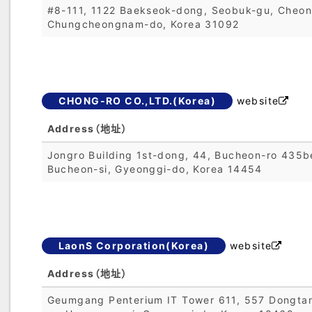
#8-111, 1122 Baekseok-dong, Seobuk-gu, Cheon
Chungcheongnam-do, Korea 31092
CHONG-RO CO.,LTD.(Korea)
website

Address（地址）
Jongro Building 1st-dong, 44, Bucheon-ro 435be
Bucheon-si, Gyeonggi-do, Korea 14454
LaonS Corporation(Korea)
website

Address（地址）
Geumgang Penterium IT Tower 611, 557 Dongta