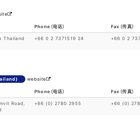
ite

Phone（电话）
Fax（传真）
k Thailand
+66 0 2 7371519 24
+66 0 2 73
ailand)
website

Phone（电话）
Fax（传真）
mvit Road,
+66 (0) 2780 2955
+66 (0) 27
d