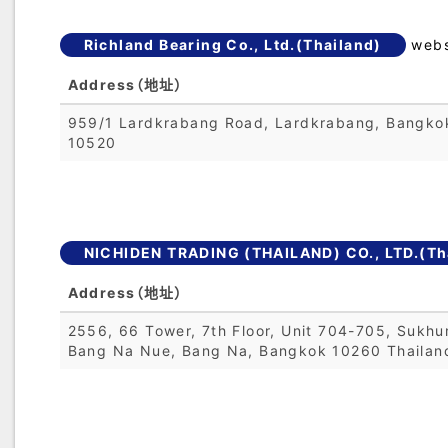
Richland Bearing Co., Ltd.(Thailand)
webs
Address（地址）
959/1 Lardkrabang Road, Lardkrabang, Bangko
10520
NICHIDEN TRADING (THAILAND) CO., LTD.(Th
Address（地址）
2556, 66 Tower, 7th Floor, Unit 704-705, Sukhu
Bang Na Nue, Bang Na, Bangkok 10260 Thailan