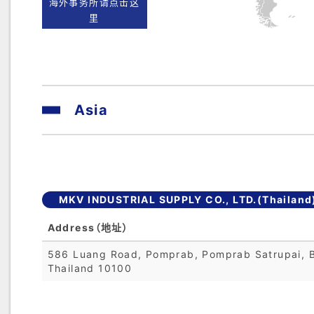
海外事务所请点击这
里
Asia
MKV INDUSTRIAL SUPPLY CO., LTD.(Thailand
Address（地址）
586 Luang Road, Pomprab, Pomprab Satrupai, 
Thailand 10100