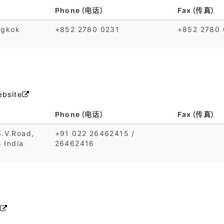
Phone（电话）
Fax（传真）
ngkok
+852 2780 0231
+852 2780 
bsite

Phone（电话）
Fax（传真）
S.V.Road,
+91 022 26462415 /
 India
26462416
