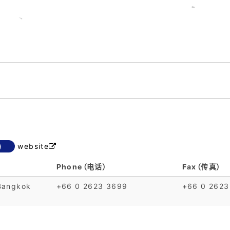
)
website

Phone（电话）
Fax（传真）
Bangkok
+66 0 2623 3699
+66 0 2623