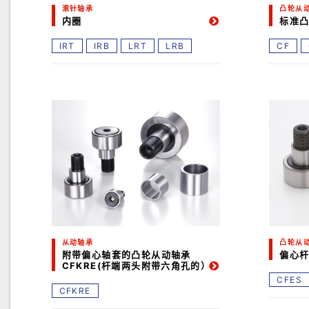
滚针轴承
凸轮从
内圈
标准凸
IRT
IRB
LRT
LRB
CF
从动轴承
凸轮从
附带偏心轴套的凸轮从动轴承
偏心
CFKRE(杆端两头附带六角孔的）
CFES
CFKRE