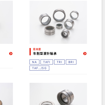
径向型
车削型滚针轴承
NA
TAFI
TRI
BRI
TAF…/SG