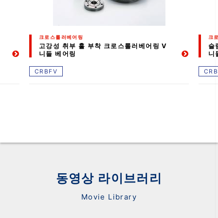
크로스롤러베어링
크
고강성 취부 홀 부착 크로스롤러베어링 V
슬
니들 베어링
니
CRBFV
CRB
동영상 라이브러리
Movie Library