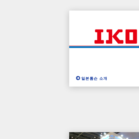
일본톰슨 소개