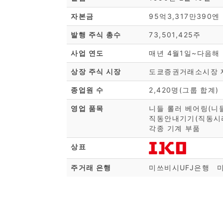
자본금
95억3,317만390엔
발행 주식 총수
73,501,425주
사업 연도
매년 4월1일~다음해 
상장 주식 시장
도쿄증권거래소시장 
종업원 수
2,420명(그룹 합계)
영업 품목
니들 롤러 베어링(니들
직동안내기기(직동시리
각종 기계 부품
상표
주거래 은행
미쓰비시UFJ은행 