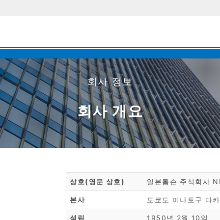
회사 정보
회사 개요
상호(영문 상호)
일본톰슨 주식회사 NIP
본사
도쿄도 미나토구 다카나와
설립
1950년 2월 10일