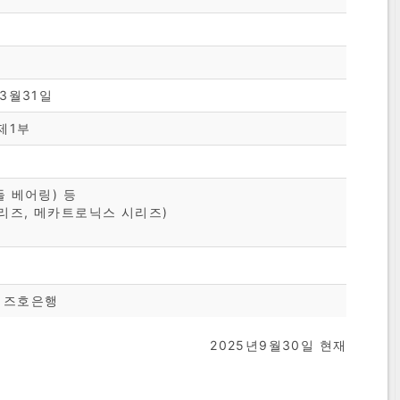
3월31일
제1부
 베어링) 등
즈, 메카트로닉스 시리즈)
미즈호은행
2025년9월30일 현재