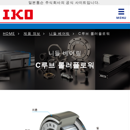
일본톰슨 주식회사의 공식 사이트입니다.
HOME
제품 정보
니들 베어링
C루브 롤러플로워
니들 베어링
C루브 롤러플로워