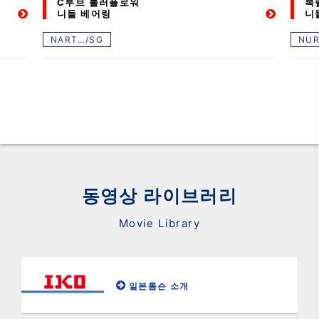
C루브 롤러플로워
복
니들 베어링
니
NART…/SG
NU
동영상 라이브러리
Movie Library
일본톰슨 소개