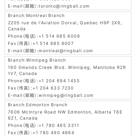
toronto@ringball.com
Montreal Branch
2205 rue de l'Aviation Dorval, Quebec H9P 2X6,
Canada
+1 514 685 6006
+1 514 685 6007
montreal@ringball.com
Winnipeg Branch
190 0mands Creek Blvd. Winnipeg, Manitoba R2R
1V7, Canada
+1 204 694 1455
+1 204 633 7230
winnipeg@ringball.com
Edmonton Branch
7606 Mclntyre Road NW Edmonton, Alberta T6E
6Z1, Canada
+1 780 465 3311
+1 780 490 4664