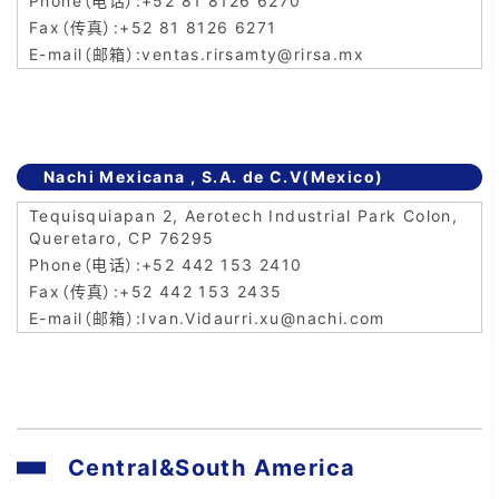
+52 81 8126 6270
+52 81 8126 6271
ventas.rirsamty@rirsa.mx
Nachi Mexicana , S.A. de C.V(Mexico)
Tequisquiapan 2, Aerotech Industrial Park Colon,
Queretaro, CP 76295
+52 442 153 2410
+52 442 153 2435
Ivan.Vidaurri.xu@nachi.com
Central&South America